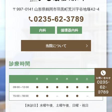
〒997-0141 山形県鶴岡市羽黒町荒川字谷地堰42-4
内科
循環器内科
当院について
診療時間
月
火
水
木
金
土
日
●
●
●
●
●
●
－
09:00～12:00
●
●
－
●
●
－
－
15:00～18:00
【休診日】水曜午後、土曜午後、日曜・祝日