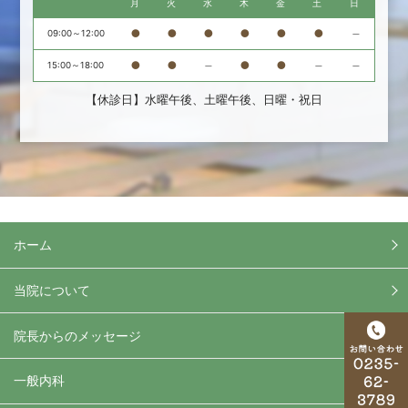
月
火
水
木
金
土
日
●
●
●
●
●
●
－
09:00～12:00
●
●
－
●
●
－
－
15:00～18:00
【休診日】水曜午後、土曜午後、日曜・祝日
ホーム
当院について
院長からのメッセージ
一般内科